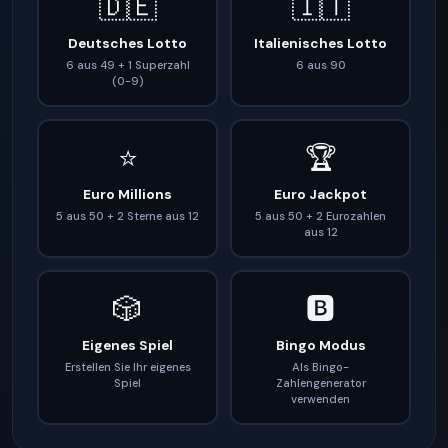
🇩🇪
🇮🇹
Deutsches Lotto
Italienisches Lotto
6 aus 49 + 1 Superzahl
6 aus 90
(0-9)
⭐
🏆
Euro Millions
Euro Jackpot
5 aus 50 + 2 Sterne aus 12
5 aus 50 + 2 Eurozahlen
aus 12
🎲
🅱️
Eigenes Spiel
Bingo Modus
Erstellen Sie Ihr eigenes
Als Bingo-
Spiel
Zahlengenerator
verwenden