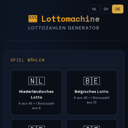
NL
EN
DE
🎰 Lottomachine
LOTTOZAHLEN GENERATOR
SPIEL WÄHLEN
🇳🇱
🇧🇪
Niederländisches
Belgisches Lotto
Lotto
6 aus 45 + 1 Bonuszahl
aus 10
6 aus 45 + 1 Bonuszahl
aus 6