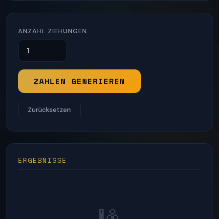
ANZAHL ZIEHUNGEN
ZAHLEN GENERIEREN
Zurücksetzen
ERGEBNISSE
🎱